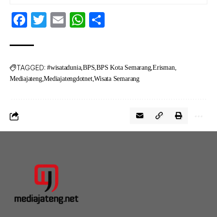
Facebook
Twitter
Email
WhatsApp
Share
TAGGED:
#wisatadunia
BPS
BPS Kota Semarang
Erisman
Mediajateng
Mediajatengdotnet
Wisata Semarang