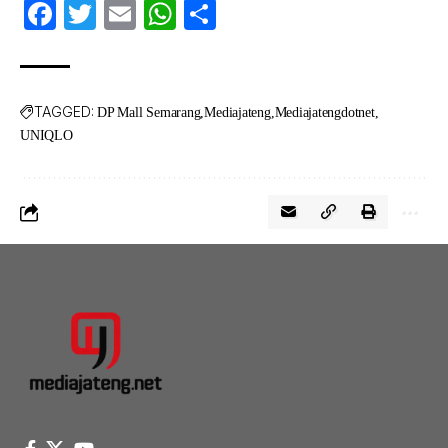
Facebook
Twitter
Email
WhatsApp
Share
TAGGED:
DP Mall Semarang
Mediajateng
Mediajatengdotnet
UNIQLO