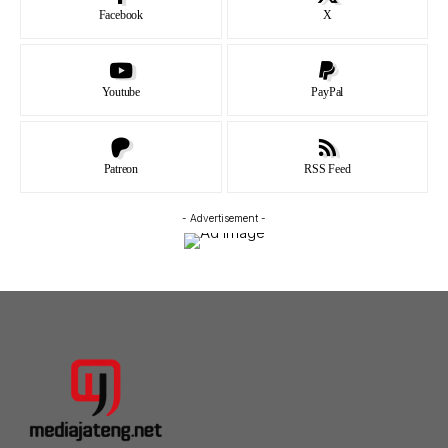
Facebook
X
Youtube
PayPal
Patreon
RSS Feed
- Advertisement -