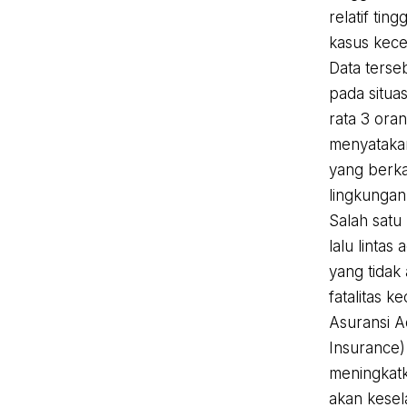
relatif ti
kasus kece
Data terse
pada situas
rata 3 ora
menyatakan
yang berka
lingkungan
Salah sat
lalu lintas
yang tidak
fatalitas ke
Asuransi A
Insurance)
meningkatk
akan kesel