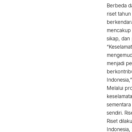
Berbeda d
riset tahun
berkendara
mencakup t
sikap, dan 
“Keselamat
mengemudi 
menjadi pe
berkontrib
Indonesia,
Melalui pr
keselamata
sementara 
sendiri. Ri
Riset dila
Indonesia,