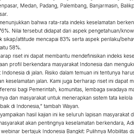
npasar, Medan, Padang, Palembang, Banjarmasin, Balik
sar.
t menunjukkan bahwa rata-rata indeks keselamatan berken
6%. Nilai tersebut didapat dari aspek pengetahuan/kno
 sikap/attitude mencapai 83% serta aspek perilaku/behav
aitu 58%.
arap riset ini dapat membantu mendefinisikan indeks ke
aan profil berkendara masyarakat Indonesia dan mengukur 
Indonesia di jalan. Risiko dalam temuan ini tentunya haru
 keselamatan jalan. Kami juga berharap riset ini dapat me
erensi bagi Pemerintah, komunitas, lembaga swadaya ma
nnya dan masyarakat untuk menerapkan sistem tata kelola
 baik di Indonesia,” tambah Wayan.
ampaikan hasil kajian ini ke seluruh lapisan masyarakat
syarakat akan pentingnya keselamatan berkendara, Adi
webinar bertajuk Indonesia Bangkit: Pulihnya Mobilitas d