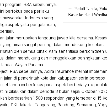
ari program IRSA sebelumnya,
Peduli Lansia, Yu
 ini berfokus pada perilaku
Kasur ke Panti Wredha
 masyarakat Indonesia yang
iga aspek yaitu pengetahuan,
perilaku.
an jalan merupakan tanggung jawab kita bersama. Kesad
yang aman sangat penting dalam mendukung keselamatan 
rhatian oleh semua pihak. Kami senantiasa berkomitmen 
usi dalam mendukung dan menggalakkan peningkatan kese
” tandas Wayan Pariama.
oject IRSA sebelumnya, Adira Insurance melihat impleme
n jalan di pemerintah kota dan kabupaten serta persepsi
riset tahun ini berfokus pada aspek berbeda yaitu perilak
set ini dilakukan dalam periode 3 bulan sejak Oktober 202
kukan berdasarkan 1.500 responden yang tersebar di 15 Ko
 yaitu; DKI Jakarta, Tangerang, Bandung, Semarang, Yog