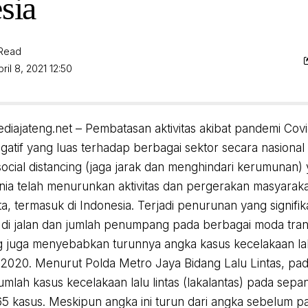
sia
 Read
ril 8, 2021 12:50
ediajateng.net – Pembatasan aktivitas akibat pandemi Co
atif yang luas terhadap berbagai sektor secara nasional
social distancing (jaga jarak dan menghindari kerumunan) 
nia telah menurunkan aktivitas dan pergerakan masyarakat
ta, termasuk di Indonesia. Terjadi penurunan yang signif
di jalan dan jumlah penumpang pada berbagai moda tra
ng juga menyebabkan turunnya angka kasus kecelakaan lalu 
2020. Menurut Polda Metro Jaya Bidang Lalu Lintas, pa
jumlah kasus kecelakaan lalu lintas (lakalantas) pada se
65 kasus. Meskipun angka ini turun dari angka sebelum 