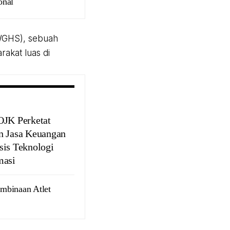
onal
WGHS), sebuah
akat luas di
OJK Perketat
n Jasa Keuangan
sis Teknologi
masi
mbinaan Atlet