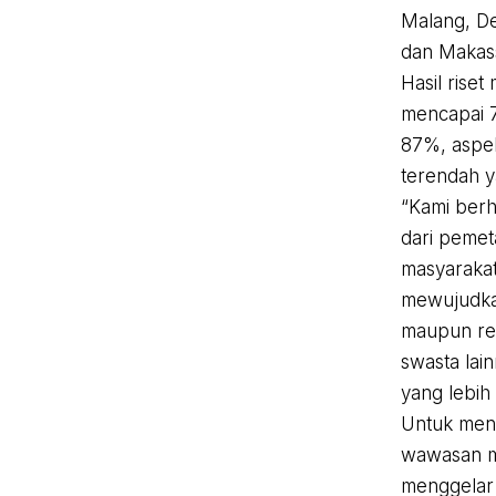
Malang, De
dan Makas
Hasil rise
mencapai 7
87%, aspek
terendah y
“Kami berh
dari pemet
masyarakat 
mewujudkan
maupun ref
swasta lai
yang lebih
Untuk meny
wawasan ma
menggelar 