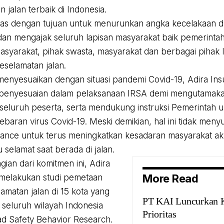
 jalan terbaik di Indonesia.
as dengan tujuan untuk menurunkan angka kecelakaan dan
dan mengajak seluruh lapisan masyarakat baik pemerinta
syarakat, pihak swasta, masyarakat dan berbagai pihak l
eselamatan jalan.
 menyesuaikan dengan situasi pandemi Covid-19, Adira I
penyesuaian dalam pelaksanaan IRSA demi mengutamaka
eluruh peserta, serta mendukung instruksi Pemerintah 
yebaran virus Covid-19. Meski demikian, hal ini tidak men
rance untuk terus meningkatkan kesadaran masyarakat a
 selamat saat berada di jalan.
gian dari komitmen ini, Adira
More Read
melakukan studi pemetaan
lamatan jalan di 15 kota yang
PT KAI Luncurkan K
i seluruh wilayah Indonesia
Prioritas
ad Safety Behavior Research.