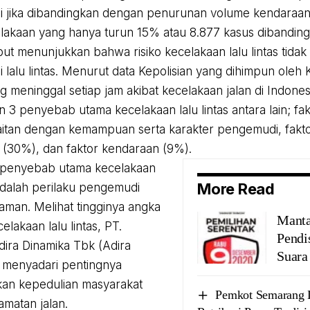
nggi jika dibandingkan dengan penurunan volume kendaraan 
lakaan yang hanya turun 15% atau 8.877 kasus dibanding
but menunjukkan bahwa risiko kecelakaan lalu lintas tida
i lalu lintas. Menurut data Kepolisian yang dihimpun oleh 
ng meninggal setiap jam akibat kecelakaan jalan di Indone
 3 penyebab utama kecelakaan lalu lintas antara lain; fa
itan dengan kemampuan serta karakter pengemudi, fakt
 (30%), dan faktor kendaraan (9%).
u penyebab utama kecelakaan
More Read
 adalah perilaku pengemudi
 aman. Melihat tingginya angka
Mant
celakaan lalu lintas, PT.
Pendi
dira Dinamika Tbk (Adira
Suara
 menyadari pentingnya
an kepedulian masyarakat
Pemkot Semarang 
amatan jalan.