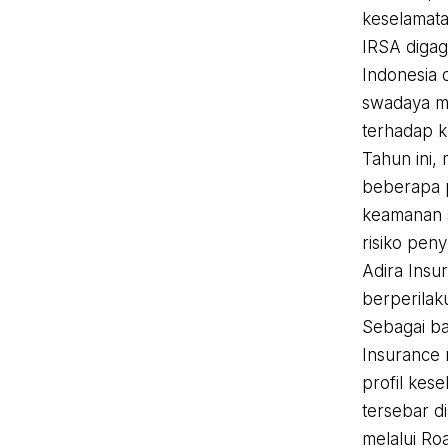
keselamatan
IRSA digag
Indonesia 
swadaya ma
terhadap k
Tahun ini,
beberapa 
keamanan s
risiko pen
Adira Insu
berperilaku
Sebagai ba
Insurance 
profil kese
tersebar d
melalui Ro