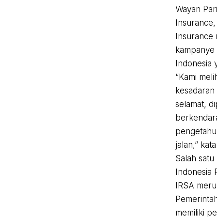
Wayan Pari
Insurance
Insurance
kampanye y
Indonesia y
“Kami meli
kesadaran 
selamat, d
berkendar
pengetahu
jalan,” ka
Salah sat
Indonesia 
IRSA meru
Pemerinta
memiliki p