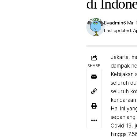
di Indone
By
admin
6 Min
Last updated: Ap
Jakarta, m
dampak neg
SHARE
Kebijakan 
seluruh du
seluruh ko
kendaraan 
Hal ini ya
sepanjang 
Covid-19, 
hingga 7.5