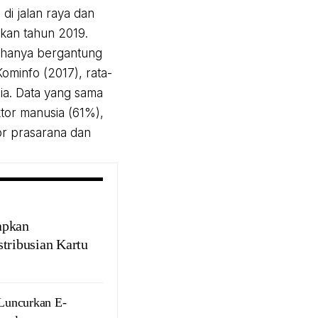
di jalan raya dan
kan tahun 2019.
k hanya bergantung
Kominfo (2017), rata-
sia. Data yang sama
ktor manusia (61%),
or prasarana dan
apkan
stribusian Kartu
Luncurkan E-