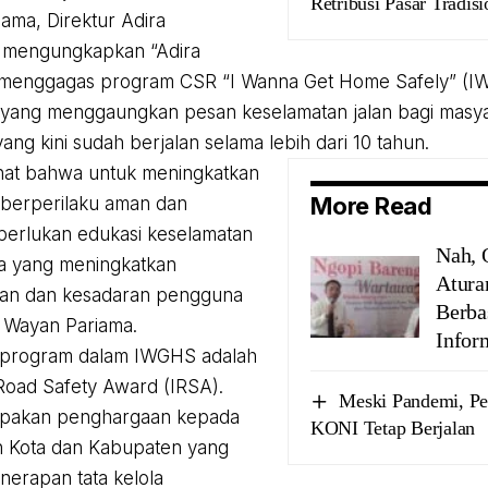
Retribusi Pasar Tradisi
ama, Direktur Adira
, mengungkapkan “Adira
 menggagas program CSR “I Wanna Get Home Safely” (I
ang menggaungkan pesan keselamatan jalan bagi masyar
ang kini sudah berjalan selama lebih dari 10 tahun.
hat bahwa untuk meningkatkan
More Read
berperilaku aman dan
iperlukan edukasi keselamatan
Nah, 
a yang meningkatkan
Atura
an dan kesadaran pengguna
Berba
ta Wayan Pariama.
Infor
u program dalam IWGHS adalah
Road Safety Award (IRSA).
Meski Pandemi, Pe
pakan penghargaan kepada
KONI Tetap Berjalan
h Kota dan Kabupaten yang
enerapan tata kelola