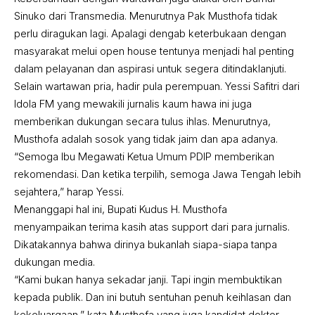
Sinuko dari Transmedia. Menurutnya Pak Musthofa tidak
perlu diragukan lagi. Apalagi dengab keterbukaan dengan
masyarakat melui open house tentunya menjadi hal penting
dalam pelayanan dan aspirasi untuk segera ditindaklanjuti.
Selain wartawan pria, hadir pula perempuan. Yessi Safitri dari
Idola FM yang mewakili jurnalis kaum hawa ini juga
memberikan dukungan secara tulus ihlas. Menurutnya,
Musthofa adalah sosok yang tidak jaim dan apa adanya.
“Semoga Ibu Megawati Ketua Umum PDIP memberikan
rekomendasi. Dan ketika terpilih, semoga Jawa Tengah lebih
sejahtera,” harap Yessi.
Menanggapi hal ini, Bupati Kudus H. Musthofa
menyampaikan terima kasih atas support dari para jurnalis.
Dikatakannya bahwa dirinya bukanlah siapa-siapa tanpa
dukungan media.
“Kami bukan hanya sekadar janji. Tapi ingin membuktikan
kepada publik. Dan ini butuh sentuhan penuh keihlasan dan
kekeluargaan,” kata Musthofa yang juga kandidat doktor