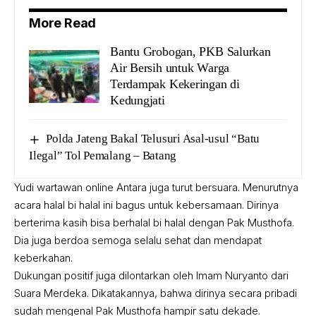
More Read
Bantu Grobogan, PKB Salurkan
Bantu
Air Bersih untuk Warga
Grobogan,
Terdampak Kekeringan di
PKB Salurkan
Kedungjati
Air Bersih
untuk Warga
Polda Jateng Bakal Telusuri Asal-usul “Batu
Terdampak
Ilegal” Tol Pemalang – Batang
Kekeringan di
Kedungjati
Yudi wartawan online Antara juga turut bersuara. Menurutnya
acara halal bi halal ini bagus untuk kebersamaan. Dirinya
berterima kasih bisa berhalal bi halal dengan Pak Musthofa.
Dia juga berdoa semoga selalu sehat dan mendapat
keberkahan.
Dukungan positif juga dilontarkan oleh Imam Nuryanto dari
Suara Merdeka. Dikatakannya, bahwa dirinya secara pribadi
sudah mengenal Pak Musthofa hampir satu dekade.