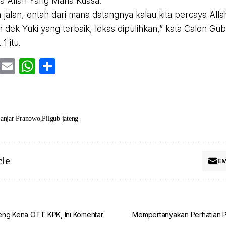
a Allah Yang Maha Kuasa.
 jalan, entah dari mana datangnya kalau kita percaya Alla
dek Yuki yang terbaik, lekas dipulihkan,” kata Calon G
1 itu.
cebook
Twitter
Email
WhatsApp
Share
anjar Pranowo
Pilgub jateng
cle
EM
eng Kena OTT KPK, Ini Komentar
Mempertanyakan Perhatian P