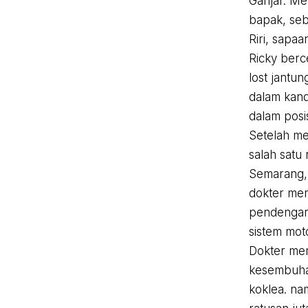
Ganjar. M
bapak, seb
Riri, sapa
Ricky berc
lost jantu
dalam kand
dalam posisi
Setelah me
salah satu
Semarang, 
dokter me
pendengara
sistem mot
Dokter mem
kesembuhan
koklea. na