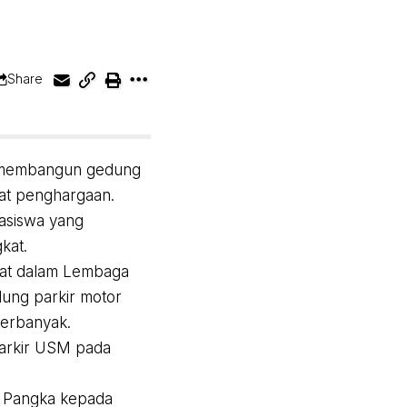
Share
h membangun gedung
pat penghargaan.
asiswa yang
kat.
atat dalam Lembaga
dung parkir motor
terbanyak.
parkir USM pada
s Pangka kepada