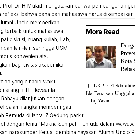
, Prof Dr H Muladi mengatakan bahwa pembangunan gedu
refleksi bahwa dana dari mahasiswa harus dikembalikan
Alumni Undip memberikan
More Read
ang terbaik untuk mahasiswa
pat diskusi, ruang kuliah, Lab,
Denga
an dan lain-lain sehingga USM
Preve
ampus konvenien atau
Kota 
an bagi civitas akademika,”
Bebas
.
mian yang dihadiri Wakil
LKPI : Elektabilit
emarang Ir Hj Hevearita
Ida Fauziyah Unggul a
 Rahayu dilanjutkan dengan
– Taj Yasin
nel dalam rangka memperingati
h Pemuda di lantai 7 Gedung parkir.
anel dengan tema “Makna Sumpah Pemuda dalam Wawasan
kan narasumber Ketua pembina Yayasan Alumni Undip Pr