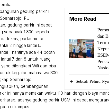
demika.
bangunan gedung parkir II
More Read
 Soeharsojo IPU
n, gedung parkir ini dapat
Pemer
 sebanyak 1.800 sepeda
dan B
ara teknis, parkir motor
Terim
antai 2 hingga lantai 6.
Keput
lantai 1 nantinya ada 44 booth
ESDM
lantai 7 dan 8 untuk ruang
Penet
yang dilengkapi Wifi dan bisa
Nasio
untuk kegiatan mahasiswa 300
gkap Soeharsojo.
Sebuah Peluru Nya
ngkapkan, pembangunan
kir ini hanya memakan waktu 110 hari dengan biaya menc
erharap, adanya gedung parkir USM ini dapat menguran
g ada di kampus.