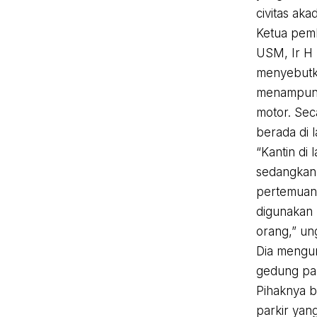
civitas aka
Ketua pem
USM, Ir H
menyebutka
menampung
motor. Sec
berada di l
“Kantin di 
sedangkan 
pertemuan 
digunakan 
orang,” un
Dia mengu
gedung par
Pihaknya b
parkir yan