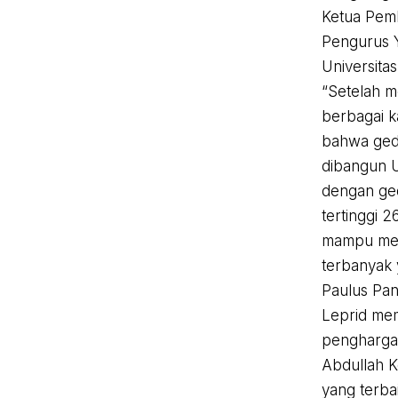
Ketua Pemb
Pengurus Y
Universita
“Setelah m
berbagai k
bahwa ged
dibangun 
dengan ged
tertinggi 2
mampu me
terbanyak 
Paulus Pan
Leprid mem
penghargaa
Abdullah K
yang terb