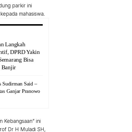
ng parkir ini
 kepada mahasiswa.
n Langkah
ntif, DPRD Yakin
Semarang Bisa
 Banjir
as Sudirman Said –
tas Ganjar Pranowo
 Kebangsaan” ini
of Dr H Muladi SH,