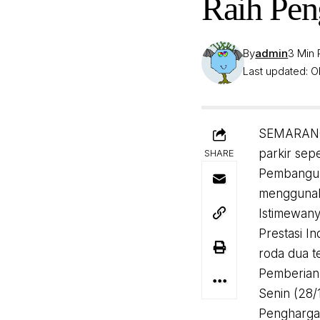
Raih Pen
By
admin
3 Min
Last updated: O
SEMARANG,
parkir sep
SHARE
Pembanguna
menggunaka
Istimewany
Prestasi I
roda dua t
Pemberian
Senin (28/
Penghargaa