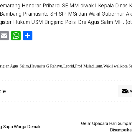
Semarang Hendrar Prihardi SE MM diwakili Kepala Dinas K
Bambang Pramusinto SH SIP MSi dan Wakil Gubernur Akp
ister Hukum USM Brigjend Polisi Drs Agus Salim MH. (ot
cebook
Twitter
Email
WhatsApp
Share
rigjen Agus Salim
Hevearita G Rahayu
Leprid
Prof Muladi
usm
Wakil walikota S
cle
EM
Gelar Upacara Hari Sumpah
ng Sapa Warga Demak
Disampaika