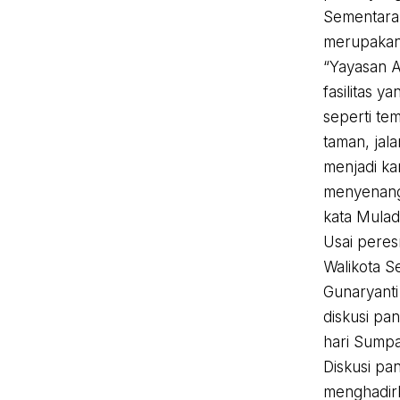
Sementara
merupakan 
“Yayasan 
fasilitas y
seperti tem
taman, jal
menjadi k
menyenangk
kata Muladi
Usai peres
Walikota S
Gunaryanti
diskusi pa
hari Sumpa
Diskusi p
menghadir