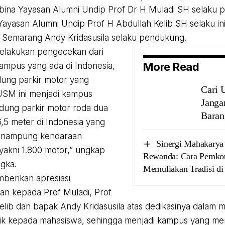
ina Yayasan Alumni Undip Prof Dr H Muladi SH selaku 
ayasan Alumni Undip Prof H Abdullah Kelib SH selaku ini
s Semarang Andy Kridasusila selaku pendukung.
elakukan pengecekan dari
More Read
ampus yang ada di Indonesia,
ung parkir motor yang
Cari 
USM ini menjadi kampus
Janga
ung parkir motor roda dua
Baran
6,5 meter di Indonesia yang
nampung kendaraan
Sinergi Mahakarya 
yakni 1.800 motor,” ungkap
Rewanda: Cara Pemko
gka.
Memuliakan Tradisi d
berikan apresiasi
n kepada Prof Muladi, Prof
elib dan bapak Andy Kridasusila atas dedikasinya dalam m
aik kepada mahasiswa, sehingga menjadi kampus yang m