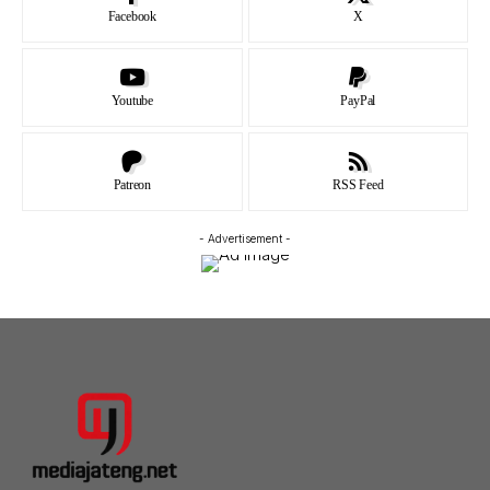
Facebook
X
Youtube
PayPal
Patreon
RSS Feed
- Advertisement -