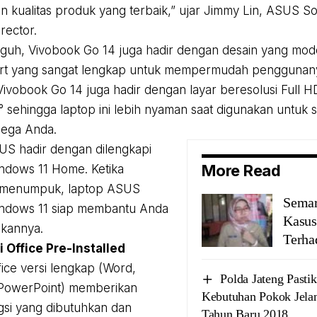
 kualitas produk yang terbaik,” ujar Jimmy Lin, ASUS So
rector.
gguh, Vivobook Go 14 juga hadir dengan desain yang mode
rt yang sangat lengkap untuk mempermudah penggunan
, Vivobook Go 14 juga hadir dengan layar beresolusi Full 
° sehingga laptop ini lebih nyaman saat digunakan untuk s
lega Anda.
S hadir dengan dilengkapi
More Read
ndows 11 Home. Ketika
 menumpuk, laptop ASUS
Semar
ndows 11 siap membantu Anda
Kasus
ikannya.
Terha
 Office Pre-Installed
fice versi lengkap (Word,
Polda Jateng Pasti
 PowerPoint) memberikan
Kebutuhan Pokok Jela
si yang dibutuhkan dan
Tahun Baru 2018