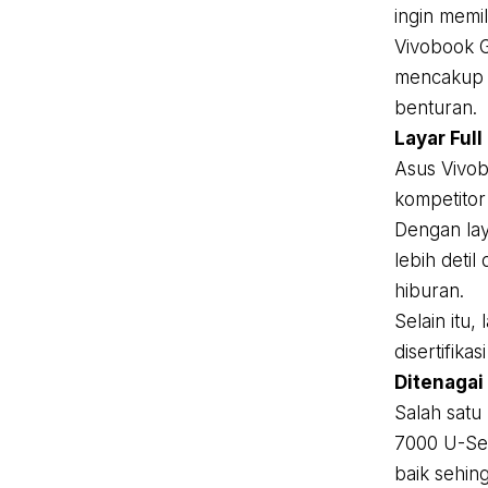
ingin memil
Vivobook G
mencakup v
benturan.
Layar Full
Asus Vivob
kompetitor 
Dengan lay
lebih deti
hiburan.
Selain itu,
disertifika
Ditenagai
Salah satu
7000 U-Ser
baik sehing