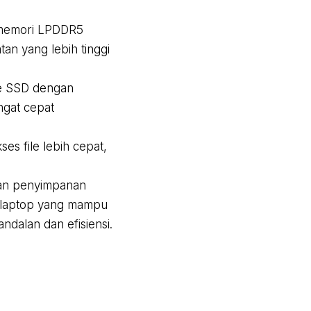
 memori LPDDR5
an yang lebih tinggi
e SSD dengan
ngat cepat
s file lebih cepat,
 dan penyimpanan
i laptop yang mampu
dalan dan efisiensi.