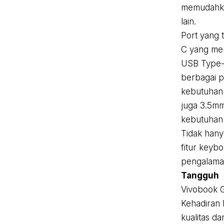
memudahka
lain.
Port yang
C yang men
USB Type-
berbagai 
kebutuhan 
juga 3.5mm
kebutuhan 
Tidak hany
fitur keyb
pengalaman
Tangguh
Vivobook G
Kehadiran 
kualitas d