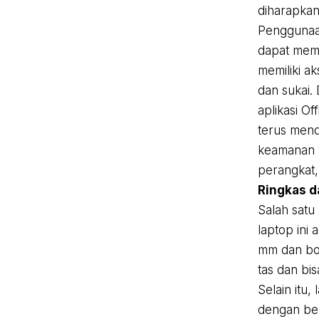
diharapka
Penggunaan
dapat mema
memiliki a
dan sukai.
aplikasi Of
terus men
keamanan y
perangkat,
Ringkas d
Salah satu
laptop ini
mm dan bob
tas dan bi
Selain itu,
dengan ber