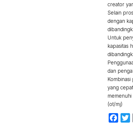
creator ya
Selain pr
dengan kap
dibandingk
Untuk pen
kapasitas 
dibandingk
Penggunaan
dan pengal
Kombinasi 
yang cepat
memenuhi k
(ot/mj)
Fa