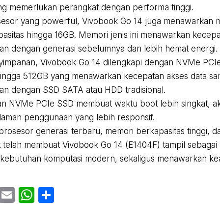
ng memerlukan perangkat dengan performa tinggi.
osesor yang powerful, Vivobook Go 14 juga menawarkan
asitas hingga 16GB. Memori jenis ini menawarkan kecepat
an dengan generasi sebelumnya dan lebih hemat energi.
yimpanan, Vivobook Go 14 dilengkapi dengan NVMe PCI
hingga 512GB yang menawarkan kecepatan akses data sa
an dengan SSD SATA atau HDD tradisional.
 NVMe PCIe SSD membuat waktu boot lebih singkat, akse
aman penggunaan yang lebih responsif.
prosesor generasi terbaru, memori berkapasitas tinggi,
 telah membuat Vivobook Go 14 (E1404F) tampil sebaga
ebutuhan komputasi modern, sekaligus menawarkan kean
cebook
Twitter
Email
WhatsApp
Share