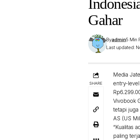
Indonesi
Gahar
By
admin
5 Min
Last updated: 
Media Jate
entry-level
SHARE
Rp6.299.0
Vivobook G
tetapi juga
AS (US Mil
“Kualitas 
paling ter