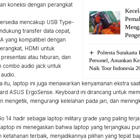
n koneksi dengan perangkat
Kecel
Pemal
 tersedia mencakup USB Type-
Menga
dukung transfer data cepat,
Peng
A yang kompatibel dengan
perangkat, HDMI untuk
Polresta Surakarta
presentasi atau hiburan, dan
Personel, Amankan Keg
 combo audio jack untuk
Naik Tour Indonesia 
audio.
a itu, laptop ini juga menawarkan kenyamanan ekstra saa
oard ASUS ErgoSense. Keyboard ini dirancang untuk mem
 mengetik, mengurangi kelelahan pada jari, dan meningka
o 14 hadir sebagai laptop military grade yang paling terja
laptop ini menegaskan bahwa laptop yang terjangkau pun
an ketahanan terbaik, menjadikannya pilihan yang tepat b