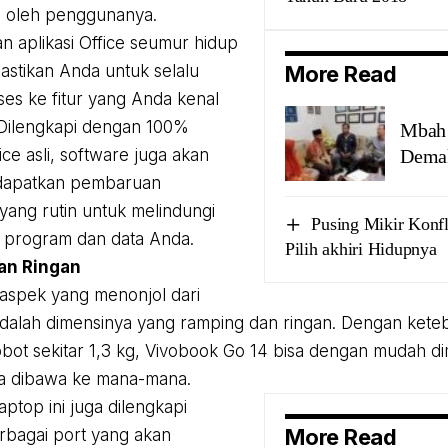
n oleh penggunanya.
 aplikasi Office seumur hidup
stikan Anda untuk selalu
More Read
kses ke fitur yang Anda kenal
 Dilengkapi dengan 100%
Mbah
fice asli, software juga akan
Dema
dapatkan pembaruan
ang rutin untuk melindungi
Pusing Mikir Konf
 program dan data Anda.
Pilih akhiri Hidupnya
an Ringan
 aspek yang menonjol dari
 adalah dimensinya yang ramping dan ringan. Dengan kete
ot sekitar 1,3 kg, Vivobook Go 14 bisa dengan mudah d
sa dibawa ke mana-mana.
 laptop ini juga dilengkapi
More Read
bagai port yang akan