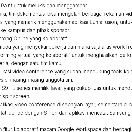
o Paint untuk melukis dan menggambar.
cara, tim dokumentasi bisa mengolah berbagai rekaman vi
i yang menarik menggunakan aplikasi LumaFusion, untuk
 ke kampus dan pihak sponsor.
orming Online yang Kolaboratif
muda yang menyukai bekerja dari mana saja alias work f
storming virtual yang kolaboratif untuk menghasilkan ide k
erja, dengan satu tim kamu.
likasi video conference yang sudah mendukung tools kola
es di masing-masing anggota tim.
 S9 FE series memiliki layar yang cukup luas untuk mend
r split screen.
likasi video conference di sebagian layar, sementara di ba
tat ide-ide dengan S Pen dan aplikasi mencatat Samsung
 fitur kolaboratif macam Google Workspace dan berbagi la