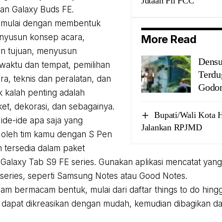
Jutaan Pil PCC
dan Galaxy Buds FE.
a mulai dengan membentuk
enyusun konsep acara,
More Read
n tujuan, menyusun
Densu
waktu dan tempat, pemilihan
Terdu
ra, teknis dan peralatan, dan
Godon
 kalah penting adalah
ket, dekorasi, dan sebagainya.
Bupati/Wali Kota
 ide-ide apa saja yang
Jalankan RPJMD
 oleh tim kamu dengan S Pen
 tersedia dalam paket
Galaxy Tab S9 FE series. Gunakan aplikasi mencatat yang 
series, seperti Samsung Notes atau Good Notes.
lam bermacam bentuk, mulai dari daftar things to do hing
 dapat dikreasikan dengan mudah, kemudian dibagikan d