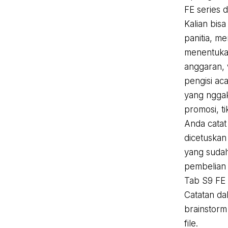
FE series 
Kalian bis
panitia, m
menentuka
anggaran, 
pengisi aca
yang nggak
promosi, ti
Anda catat
dicetuskan
yang sudah
pembelian 
Tab S9 FE 
Catatan da
brainstorm
file.