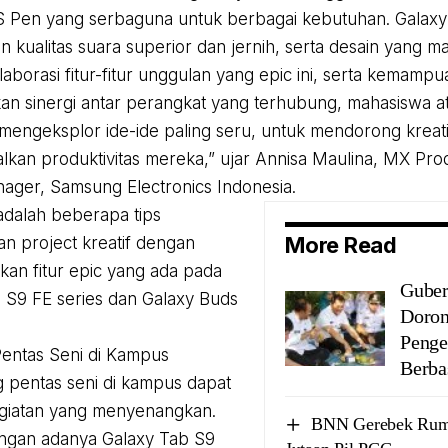
S Pen yang serbaguna untuk berbagai kebutuhan. Galax
 kualitas suara superior dan jernih, serta desain yang m
aborasi fitur-fitur unggulan yang epic ini, serta kemamp
an sinergi antar perangkat yang terhubung, mahasiswa at
mengeksplor ide-ide paling seru, untuk mendorong kreati
kan produktivitas mereka,” ujar Annisa Maulina, MX Pro
ager, Samsung Electronics Indonesia.
 adalah beberapa tips
More Read
n project kreatif dengan
an fitur epic yang ada pada
Guber
 S9 FE series dan Galaxy Buds
Doron
Penge
 Pentas Seni di Kampus
Berba
pentas seni di kampus dapat
egiatan yang menyenangkan.
BNN Gerebek Rum
ngan adanya Galaxy Tab S9