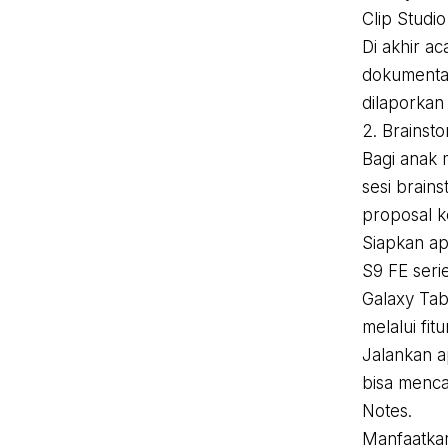
Clip Studi
Di akhir a
dokumentas
dilaporkan
2. Brainst
Bagi anak 
sesi brain
proposal k
Siapkan ap
S9 FE seri
Galaxy Tab
melalui fitu
Jalankan ap
bisa menca
Notes.
Manfaatkan