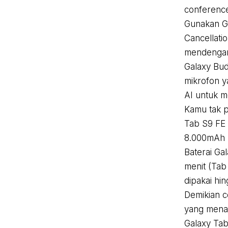
conferenc
Gunakan Ga
Cancellati
mendengar
Galaxy Bud
mikrofon y
AI untuk m
Kamu tak pe
Tab S9 FE 
8.000mAh (
Baterai Ga
menit (Tab
dipakai hi
Demikian c
yang menar
Galaxy Tab