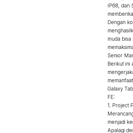
IP68, dan 
memberikan
Dengan kol
menghasilk
muda bisa 
memaksimal
Senior Man
Berikut ini
mengerjaka
memanfaatk
Galaxy Tab
FE:
1. Project
Merancang 
menjadi k
Apalagi de