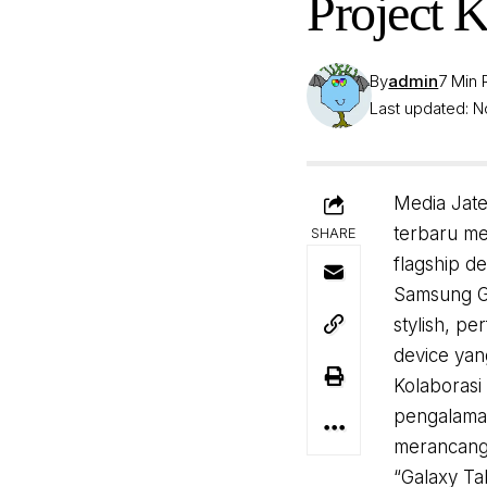
Project K
By
admin
7 Min
Last updated: 
Media Jate
terbaru m
SHARE
flagship d
Samsung Ga
stylish, p
device yang
Kolaborasi
pengalaman
merancang 
“Galaxy Tab