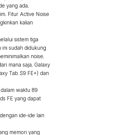
de yang ada.
. Fitur Active Noise
kinkan kalian
lalui sistem tiga
 ini sudah didukung
eminimalkan noise.
dari mana saja. Galaxy
laxy Tab S9 FE+) dan
a dalam waktu 89
uds FE yang dapat
engan ide-ide lain
jang memori yang