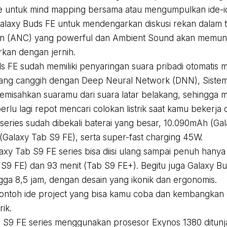
e untuk mind mapping bersama atau mengumpulkan ide-i
laxy Buds FE untuk mendengarkan diskusi rekan dalam tim
on (ANC) yang powerful dan Ambient Sound akan memung
kan dengan jernih.
s FE sudah memiliki penyaringan suara pribadi otomatis me
ang canggih dengan Deep Neural Network (DNN), Sistem
emisahkan suaramu dari suara latar belakang, sehingga m
rlu lagi repot mencari colokan listrik saat kamu bekerja 
series sudah dibekali baterai yang besar, 10.090mAh (Ga
Galaxy Tab S9 FE), serta super-fast charging 45W.
laxy Tab S9 FE series bisa diisi ulang sampai penuh hany
 S9 FE) dan 93 menit (Tab S9 FE+). Begitu juga Galaxy B
ngga 8,5 jam, dengan desain yang ikonik dan ergonomis.
ontoh ide project yang bisa kamu coba dan kembangkan d
ik.
 S9 FE series menggunakan prosesor Exynos 1380 ditun