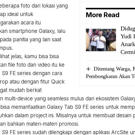
eberapa foto dari lokasi yang
More Read
p ideal untuk
arakan acara itu
Didug
an smartphone Galaxy, lalu
Yudi 
ada panitia yang lain saat
Anark
ampus.
Cermi
ihat jelas, kamu bisa bisa
n file foto dan video itu ke
Ditentang Warga, 
 S9 FE series dengan cara
Pembongkaran Akan T
rop atau dengan fitur Quick
ngat mudah berkat
multi-device yang seamless mulus dari ekosistem Galaxy
bisa memanfaatkan Galaxy Tab S9 FE series untuk mempr
uhkan dalam project ini. Misalnya untuk membuat desain
dan bahkan materi-materi promosi.
 S9 FE series sudah dilengkapi dengan aplikasi ArcSite un