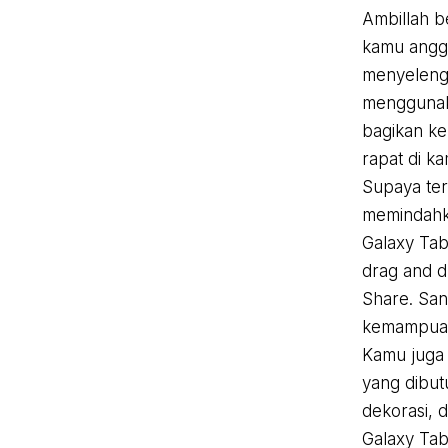
Ambillah b
kamu angga
menyelengg
menggunak
bagikan kep
rapat di k
Supaya terl
memindahka
Galaxy Tab
drag and d
Share. Sa
kemampuan 
Kamu juga 
yang dibut
dekorasi, 
Galaxy Tab