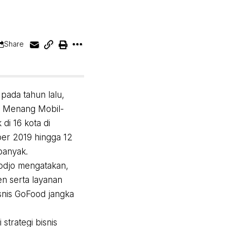
Share
pada tahun lalu,
h Menang Mobil-
di 16 kota di
er 2019 hingga 12
banyak.
sodjo mengatakan,
en serta layanan
isnis GoFood jangka
trategi bisnis