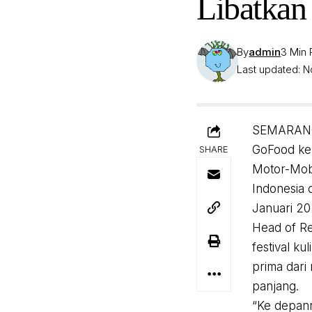
Libatkan
By
admin
3 Min
Last updated: 
SEMARANG, 
GoFood ke
SHARE
Motor-Mobi
Indonesia 
Januari 20
Head of Re
festival ku
prima dari
panjang.
“Ke depann