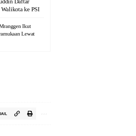
ddin Daftar
 Walikota ke PSI
ranggen Ikut
pramukaan Lewat
AIL