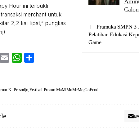
Aminu
y Hour ini terbukti
Calon
transaksi merchant untuk
tar 2,2 kali lipat,” pungkas
Pramuka SMPN 3 M
mj)
Pelatihan Edukasi Ke
Game
cebook
Twitter
Email
WhatsApp
Share
rum K. Prasodjo
Festival Promo MaMiMuMeMo
GoFood
cle
EM