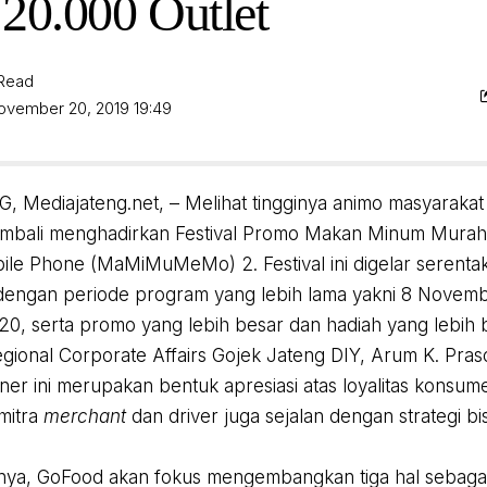
 20.000 Outlet
 Read
November 20, 2019 19:49
Mediajateng.net, – Melihat tingginya animo masyarakat 
mbali menghadirkan Festival Promo Makan Minum Mura
le Phone (MaMiMuMeMo) 2. Festival ini digelar serentak 
dengan periode program yang lebih lama yakni 8 Novemb
20, serta promo yang lebih besar dan hadiah yang lebih 
gional Corporate Affairs Gojek Jateng DIY, Arum K. Pra
liner ini merupakan bentuk apresiasi atas loyalitas konsum
 mitra
merchant
dan driver juga sejalan dengan strategi b
ya, GoFood akan fokus mengembangkan tiga hal sebagai s