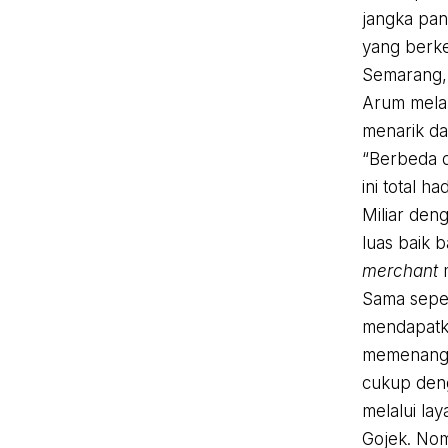
jangka pan
yang berke
Semarang, 
Arum melan
menarik d
“Berbeda de
ini total h
Miliar den
luas baik 
merchant
Sama seper
mendapatk
memenangk
cukup den
melalui la
Gojek. Nom