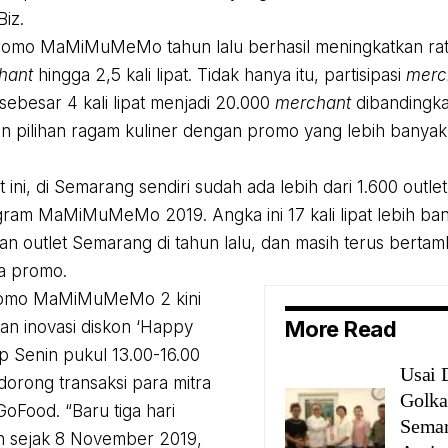
Biz.
Promo MaMiMuMeMo tahun lalu berhasil meningkatkan ra
hant
hingga 2,5 kali lipat. Tidak hanya itu, partisipasi
merc
sebesar 4 kali lipat menjadi 20.000
merchant
dibandingka
 pilihan ragam kuliner dengan promo yang lebih banyak
 ini, di Semarang sendiri sudah ada lebih dari 1.600 outlet
ram MaMiMuMeMo 2019. Angka ini 17 kali lipat lebih ba
aan outlet Semarang di tahun lalu, dan masih terus berta
a promo.
Promo MaMiMuMeMo 2 kini
More Read
kan inovasi diskon ‘Happy
ap Senin pukul 13.00-16.00
Usai 
orong transaksi para mitra
Golka
GoFood. “Baru tiga hari
Semar
n sejak 8 November 2019,