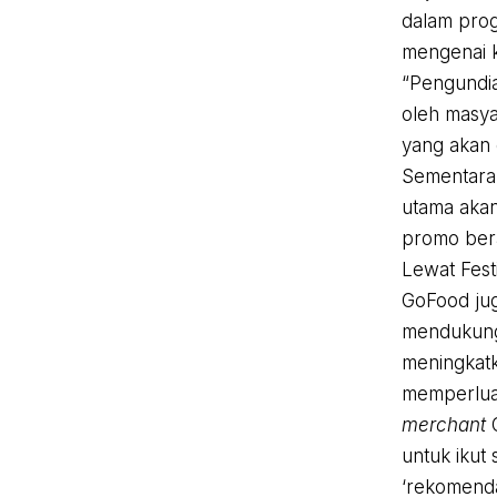
dalam prog
mengenai k
“Pengundia
oleh masya
yang akan 
Sementara
utama akan
promo bera
Lewat Fes
GoFood jug
mendukung 
meningkatk
memperluas
merchant
untuk iku
‘rekomenda