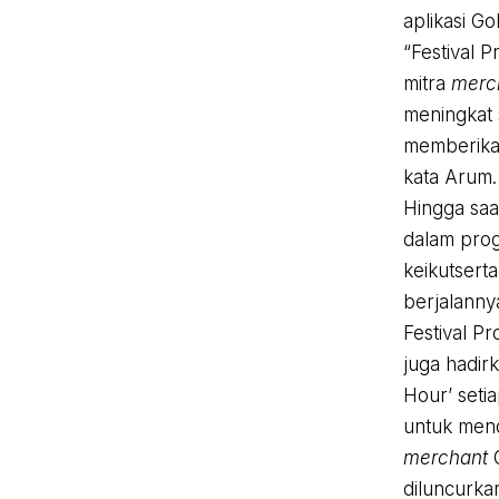
aplikasi Go
“Festival 
mitra
merc
meningkat 
memberikan
kata Arum.
Hingga saat
dalam prog
keikutsert
berjalanny
Festival 
juga hadir
Hour’ seti
untuk mend
merchant
diluncurka