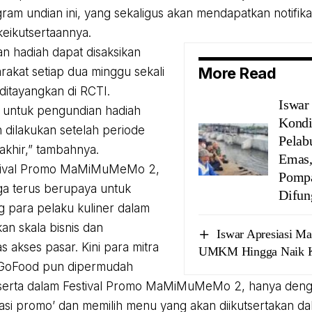
ram undian ini, yang sekaligus akan mendapatkan notifikasi
eikutsertaannya.
n hadiah dapat disaksikan
More Read
rakat setiap dua minggu sekali
ditayangkan di RCTI.
Iswar
 untuk pengundian hadiah
Kondi
 dilakukan setelah periode
Pelab
khir,” tambahnya.
Emas,
tival Promo MaMiMuMeMo 2,
Pompa
a terus berupaya untuk
Difun
para pelaku kuliner dalam
an skala bisnis dan
Iswar Apresiasi M
 akses pasar. Kini para mitra
UMKM Hingga Naik K
GoFood pun dipermudah
t serta dalam Festival Promo MaMiMuMeMo 2, hanya den
si promo’ dan memilih menu yang akan diikutsertakan d