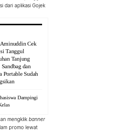
 dari aplikasi Gojek
 Aminuddin Cek
si Tanggul
uhan Tanjung
 Sandbag dan
 Portable Sudah
gsikan
ahasiswa Dampingi
elas
gan mengklik
banner
alam promo lewat