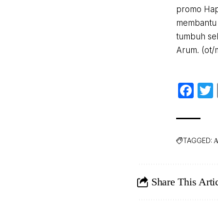
promo Happ
membantu 
tumbuh seki
Arum. (ot/
Fa
TAGGED:
A
Share This Arti