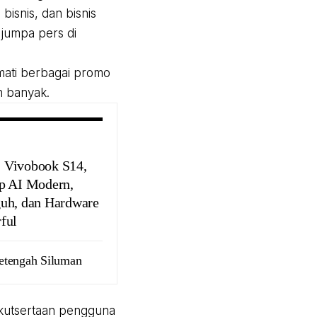
isnis, dan bisnis
 jumpa pers di
kmati berbagai promo
 banyak.
Vivobook S14,
p AI Modern,
uh, dan Hardware
ful
etengah Siluman
ikutsertaan pengguna