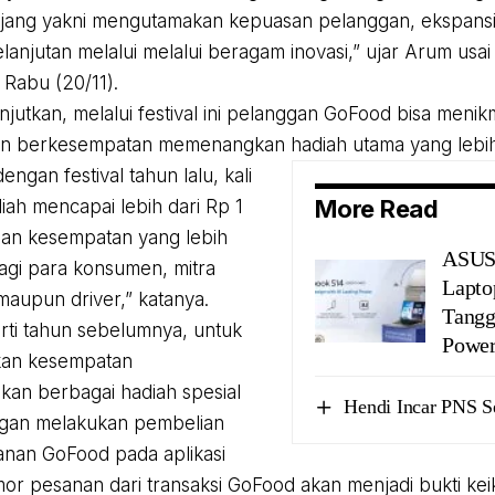
jang yakni mengutamakan kepuasan pelanggan, ekspansi b
lanjutan melalui melalui beragam inovasi,” ujar Arum usai
Rabu (20/11).
jutkan, melalui festival ini pelanggan GoFood bisa meni
an berkesempatan memenangkan hadiah utama yang lebih
ngan festival tahun lalu, kali
More Read
adiah mencapai lebih dari Rp 1
gan kesempatan yang lebih
ASUS 
bagi para konsumen, mitra
Lapto
maupun driver,” katanya.
Tangg
ti tahun sebelumnya, untuk
Power
an kesempatan
an berbagai hadiah spesial
Hendi Incar PNS S
gan melakukan pembelian
yanan GoFood pada aplikasi
or pesanan dari transaksi GoFood akan menjadi bukti ke