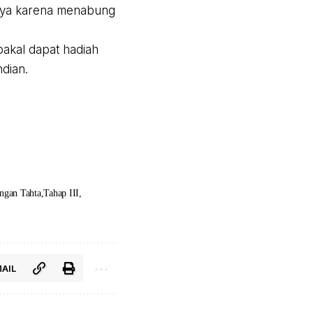
anya karena menabung
bakal dapat hadiah
dian.
ngan Tahta
Tahap III
AIL