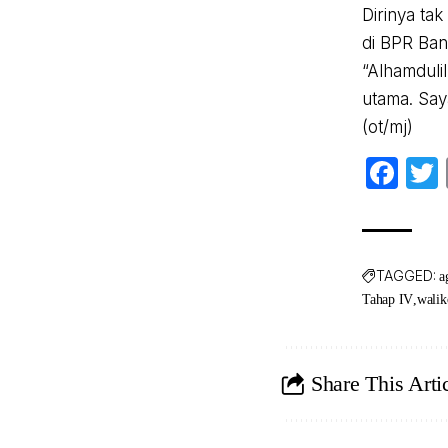
Dirinya ta
di BPR Ban
“Alhamduli
utama. Say
(ot/mj)
Fa
TAGGED:
a
Tahap IV
walik
Share This Arti