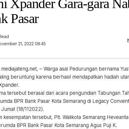
hi Xpander Gara-gara Na
k Pasar
 Read
November 21, 2022 08:45
mediajateng.net, – Warga asal Pedurungan bernama Yusti
ling beruntung karena berhasil mendapatkan hadiah ut
 Xpander.
ma tersebut berasal dari acara pengundian Tabungan Tah
rumda BPR Bank Pasar Kota Semarang di Legacy Conventi
Jumat (18/112022).
m kesempatan tersebut, Plt. Walikota Semarang Hevearit
erumda BPR Bank Pasar Kota Semarang Agus Puji K.