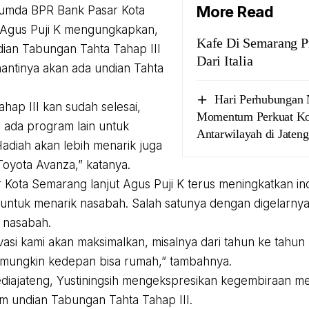
More Read
umda BPR Bank Pasar Kota
Agus Puji K mengungkapkan,
Kafe Di Semarang 
dian Tabungan Tahta Tahap III
Dari Italia
 nantinya akan ada undian Tahta
Hari Perhubungan 
tahap III kan sudah selesai,
Momentum Perkuat Kon
 ada program lain untuk
Antarwilayah di Jateng
Hadiah akan lebih menarik juga
Toyota Avanza,” katanya.
 Kota Semarang lanjut Agus Puji K terus meningkatkan i
untuk menarik nasabah. Salah satunya dengan digelarny
 nasabah.
vasi kami akan maksimalkan, misalnya dari tahun ke tahun 
 mungkin kedepan bisa rumah,” tambahnya.
iajateng, Yustiningsih mengekspresikan kegembiraan m
m undian Tabungan Tahta Tahap III.