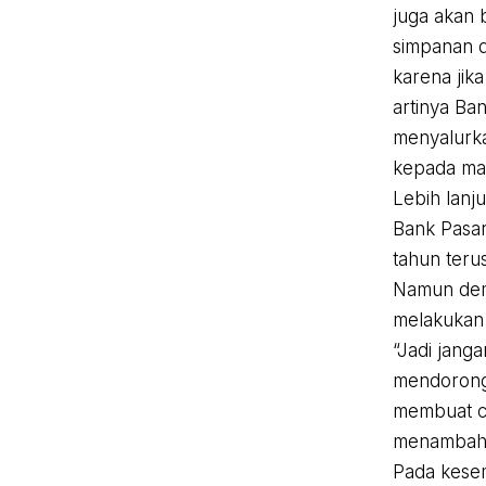
juga akan
simpanan 
karena jik
artinya Ba
menyalurka
kepada ma
Lebih lanj
Bank Pasar
tahun teru
Namun demi
melakukan 
“Jadi jang
mendorong
membuat ca
menambah h
Pada kesem