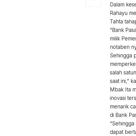
Dalam kese
Rahayu men
Tahta tahap
“Bank Pas
milik Peme
notaben ny
Sehingga p
memperken
salah satu
saat ini,” k
Mbak Ita 
inovasi te
menarik c
di Bank Pa
“Sehingga 
dapat ber