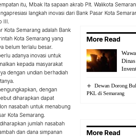
mpatan itu, Mbak Ita sapaan akrab Plt. Walikota Semara
gapresiasi langkah inovasi dari Bank Pasar Kota Semaran
 III.
ar Kota Semarang adalah Bank
More Read
rintah Kota Semarang yang
a belum terlalu besar.
Wawal
erlu adanya inovasi untuk
Dinas
alkan kepada masyarakat
Invent
nya dengan undian berhadiah
atanya.
Dewan Dorong Buka
mengungkapkan, dengan
PKL di Semarang
rsebut diharapkan dapat
alon nasabah untuk menabung
sar Kota Semarang.
diharapkan jumlah nasabah
More Read
tambah dan dana simpanan