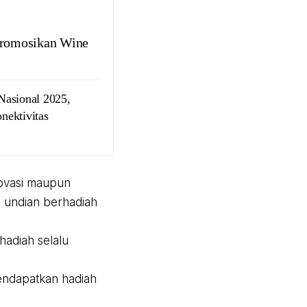
Promosikan Wine
Nasional 2025,
ektivitas
novasi maupun
a undian berhadiah
hadiah selalu
endapatkan hadiah