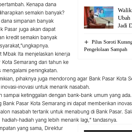
 bertambah. Kenapa dana
Walik
diharapkan semakin banyak?
Ubah 
a dana simpanan banyak
Jadi 
nk Pasar juga akan dapat
n kredit semakin banyak
Pilus Soroti Kuran
syarakat,”ungkapnya.
Pengelolaan Sampah
ut Mbak Ita menjelaskan kinerja
 Kota Semarang dari tahun ke
s mengalami peningkatan.
kian, pihaknya juga mendorong agar Bank Pasar Kota S
inovasi-inovasi untuk menarik nasabah.
an sampai ketinggalan dengan bank-bank umum yang ada.
 Bank Pasar Kota Semarang ini dapat memberikan inova
lon nasabah tertarik untuk menabung di Bank Pasar. Sa
adiah-hadiah yang lebih menarik lagi,” tandasnya.
patan yang sama, Direktur