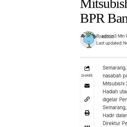
Mitsubis
BPR Ban
By
admin
3 Min
Last updated: 
Semarang, 
nasabah pa
SHARE
Mitsubishi
Hadiah uta
digelar Pe
Semarang, 
Hadir dala
Direktur P