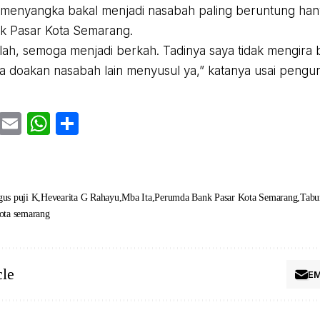
k menyangka bakal menjadi nasabah paling beruntung h
k Pasar Kota Semarang.
llah, semoga menjadi berkah. Tadinya saya tidak mengira 
a doakan nasabah lain menyusul ya,” katanya usai pengun
cebook
Twitter
Email
WhatsApp
Share
gus puji K
Hevearita G Rahayu
Mba Ita
Perumda Bank Pasar Kota Semarang
Tabu
ota semarang
cle
EM