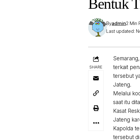
Bentuk T
By
admin
2 Min
Last updated: 
Semarang, 
terkait pe
SHARE
tersebut y
Jateng.
Melalui ko
saat itu d
Kasat Res
Jateng kar
Kapolda te
tersebut d