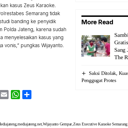
kan kasus Zeus Karaoke.
Polrestabes Semarang tidak
More Read
studi banding ke penyidik
 Polda Jateng, karena sudah
Sambi
isa menyelesaikan kasus yang
Grati
a vonis,” pungkas Wijayanto.
Sang 
The R
Saksi Ditolak, Ku
Penggugat Protes
cebook
Twitter
Email
WhatsApp
Share
ediajateng
mediajateng.net
Wijayanto Gempar
Zeus Executive Karaoke Semarang