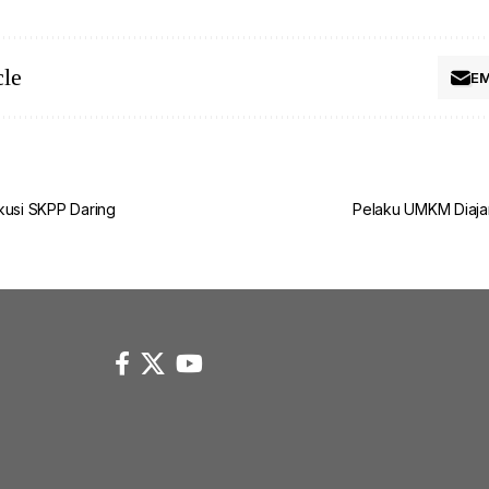
cle
EM
kusi SKPP Daring
Pelaku UMKM Diajari