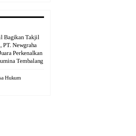
l Bagikan Takjil
s, PT. Newgraha
Juara Perkenalkan
umina Tembalang
asa Hukum