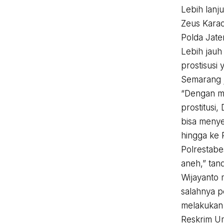
Lebih lanj
Zeus Karao
Polda Jate
Lebih jauh
prostisusi
Semarang j
“Dengan m
prostitusi
bisa menye
hingga ke 
Polrestabe
aneh,” tan
Wijayanto 
salahnya p
melakukan 
Reskrim U