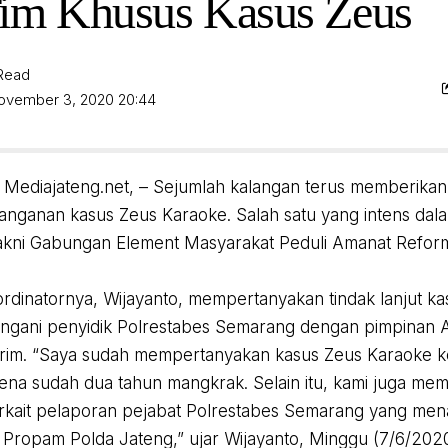
im Khusus Kasus Zeus
 Read
November 3, 2020 20:44
Mediajateng.net, – Sejumlah kalangan terus memberikan 
nanganan kasus Zeus Karaoke. Salah satu yang intens dal
akni Gabungan Element Masyarakat Peduli Amanat Refor
ordinatornya, Wijayanto, mempertanyakan tindak lanjut ka
itangani penyidik Polrestabes Semarang dengan pimpinan
krim. “Saya sudah mempertanyakan kasus Zeus Karaoke 
ena sudah dua tahun mangkrak. Selain itu, kami juga m
rkait pelaporan pejabat Polrestabes Semarang yang men
i Propam Polda Jateng,” ujar Wijayanto, Minggu (7/6/2020