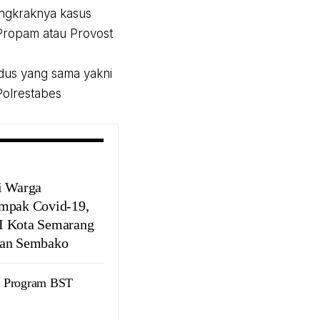
angkraknya kasus
Propam atau Provost
dus yang sama yakni
Polrestabes
i Warga
mpak Covid-19,
 Kota Semarang
an Sembako
n Program BST