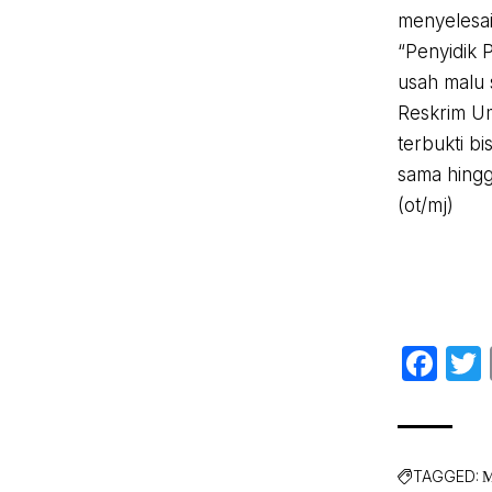
menyelesai
“Penyidik 
usah malu 
Reskrim Um
terbukti b
sama hingg
(ot/mj)
Fa
TAGGED:
M