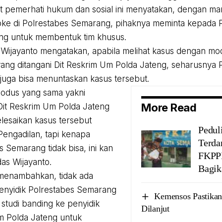
ut pemerhati hukum dan sosial ini menyatakan, dengan m
ke di Polrestabes Semarang, pihaknya meminta kepada 
ng untuk membentuk tim khusus.
 Wijayanto mengatakan, apabila melihat kasus dengan mo
 yang ditangani Dit Reskrim Um Polda Jateng, seharusnya 
uga bisa menuntaskan kasus tersebut.
odus yang sama yakni
More Read
, Dit Reskrim Um Polda Jateng
lesaikan kasus tersebut
Pedul
Pengadilan, tapi kenapa
Terda
s Semarang tidak bisa, ini kan
FKPPI
das Wijayanto.
Bagik
menambahkan, tidak ada
enyidik Polrestabes Semarang
Kemensos Pastika
studi banding ke penyidik
Dilanjut
m Polda Jateng untuk