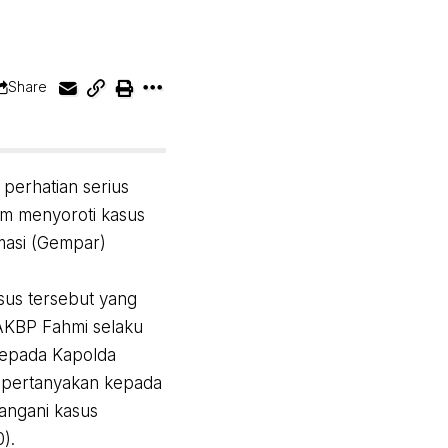
Share
perhatian serius
am menyoroti kasus
masi (Gempar)
sus tersebut yang
 AKBP Fahmi selaku
kepada Kapolda
empertanyakan kepada
angani kasus
).