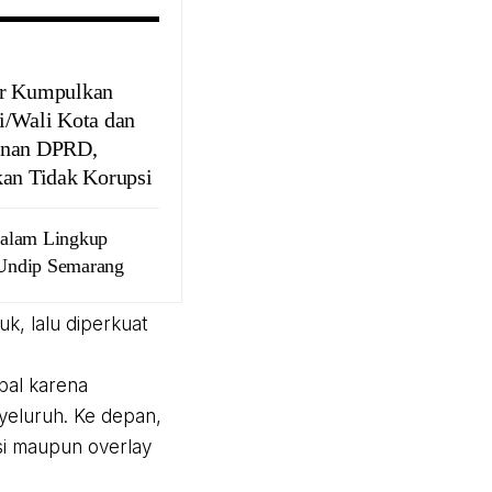
r Kumpulkan
i/Wali Kota dan
inan DPRD,
kan Tidak Korupsi
Dalam Lingkup
Undip Semarang
uk, lalu diperkuat
pal karena
nyeluruh. Ke depan,
si maupun overlay