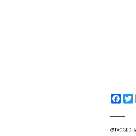
Fa
TAGGED:
A