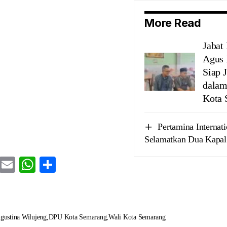
More Read
Jabat 
Agus 
Siap 
dala
Kota 
Pertamina Internat
Selamatkan Dua Kapal 
cebook
Twitter
Email
WhatsApp
Share
gustina Wilujeng
DPU Kota Semarang
Wali Kota Semarang