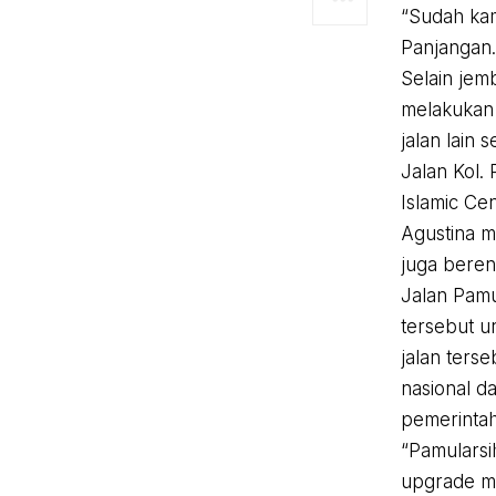
“Sudah kam
Panjangan.
Selain jem
melakukan 
jalan lain 
Jalan Kol. 
Islamic Cen
Agustina m
juga beren
Jalan Pamu
tersebut u
jalan terse
nasional 
pemerintah
“Pamularsi
upgrade men