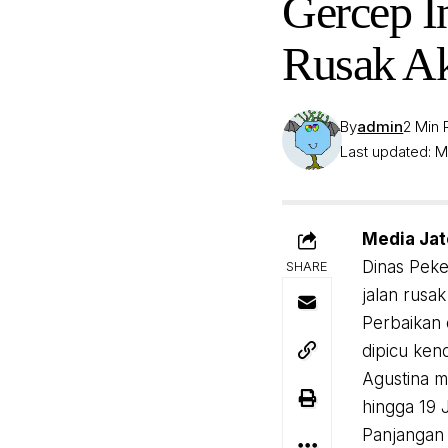
Gercep I
Rusak Ak
By
admin
2 Min
Last updated: M
Media Jat
Dinas Peke
SHARE
jalan rusa
Perbaikan 
dipicu ken
Agustina m
hingga 19 J
Panjangan