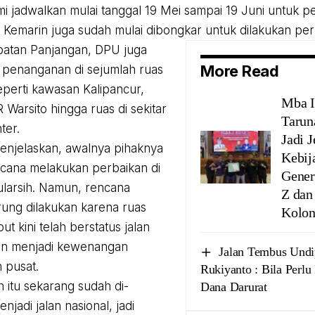
i jadwalkan mulai tanggal 19 Mei sampai 19 Juni untuk p
 Kemarin juga sudah mulai dibongkar untuk dilakukan perb
batan Panjangan, DPU juga
More Read
penanganan di sejumlah ruas
seperti kawasan Kalipancur,
Mba I
R Warsito hingga ruas di sekitar
Tarun
ter.
Jadi 
enjelaskan, awalnya pihaknya
Kebij
cana melakukan perbaikan di
Gener
larsih. Namun, rencana
Z dan
rung dilakukan karena ruas
Kolon
but kini telah berstatus jalan
dan menjadi kewenangan
Jalan Tembus Und
 pusat.
Rukiyanto : Bila Perlu
h itu sekarang sudah di-
Dana Darurat
jadi jalan nasional, jadi