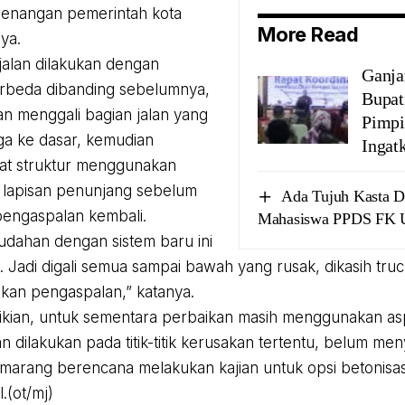
enangan pemerintah kota
More Read
nya.
jalan dilakukan dengan
Ganja
rbeda dibanding sebelumnya,
Bupat
an menggali bagian jalan yang
Pimp
ga ke dasar, kemudian
Ingat
t struktur menggunakan
 lapisan penunjang sebelum
Ada Tujuh Kasta 
pengaspalan kembali.
Mahasiswa PPDS FK 
dahan dengan sistem baru ini
. Jadi digali semua sampai bawah yang rusak, dikasih truc
ukan pengaspalan,” katanya.
kian, untuk sementara perbaikan masih menggunakan as
 dilakukan pada titik-titik kerusakan tertentu, belum me
arang berencana melakukan kajian untuk opsi betonisa
l.(ot/mj)