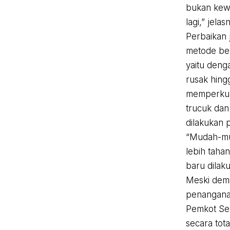
bukan kew
lagi,” jelas
Perbaikan 
metode be
yaitu deng
rusak hing
memperkua
trucuk dan
dilakukan 
“Mudah-mu
lebih tahan
baru dilak
Meski demi
penanganan
Pemkot Sem
secara tota