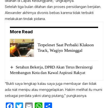
ditahan di Lapas Kedungpane,” ungkapnya.
Setelah tiga bulan ditahan dan proses persidangan berjalan.
Alexander akhirnya divonis bebas karena tidak terbukti
melakukan tindak pidana.
More Read
Terpeleset Saat Perbaiki Klakson
Truck, Wagiyo Meninggal
Setahun Bekerja, DPRD Akan Terus Bersinergi
Membangun Kota dan Kawal Aspirasi Rakyat
“Bukti saya lengkap kalau saya juga membayar dan tidak
ada niat menipu atau menggelapkan. Hakim melihat itu murni
sebagai perdata yakni utang piutang,” pungkasnya.
Facebook
Twitter
Email
WhatsApp
Share