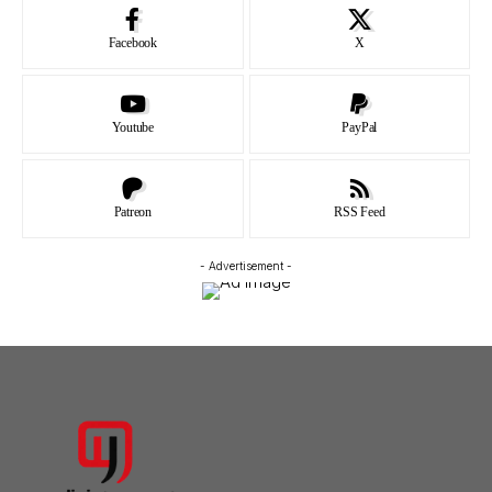
Facebook
X
Youtube
PayPal
Patreon
RSS Feed
- Advertisement -