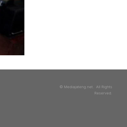
© Mediajateng.net. All Rights
Reserved.