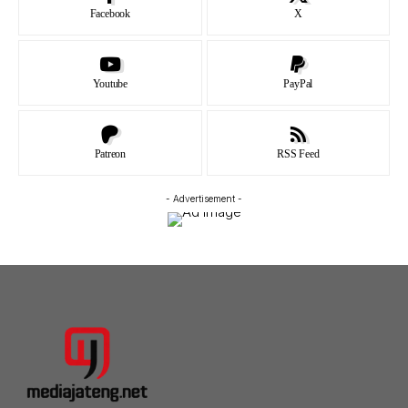
Facebook
X
Youtube
PayPal
Patreon
RSS Feed
- Advertisement -