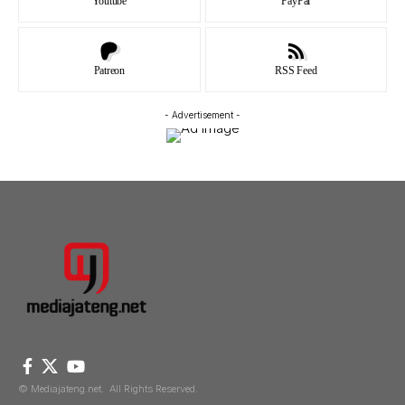
Youtube
PayPal
Patreon
RSS Feed
- Advertisement -
© Mediajateng.net. All Rights Reserved.