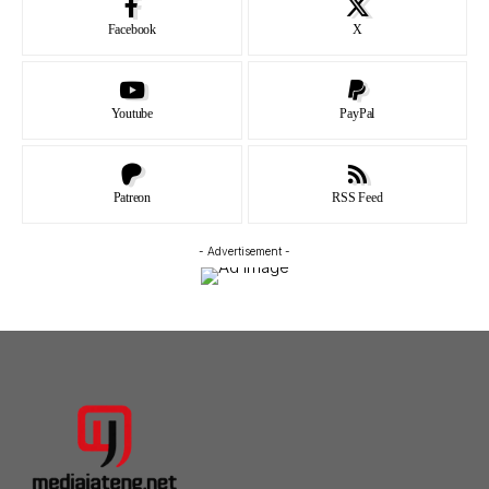
Facebook
X
Youtube
PayPal
Patreon
RSS Feed
- Advertisement -