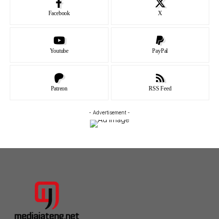
Facebook
X
Youtube
PayPal
Patreon
RSS Feed
- Advertisement -