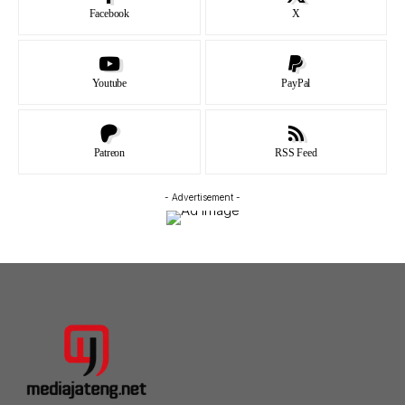
Facebook
X
Youtube
PayPal
Patreon
RSS Feed
- Advertisement -