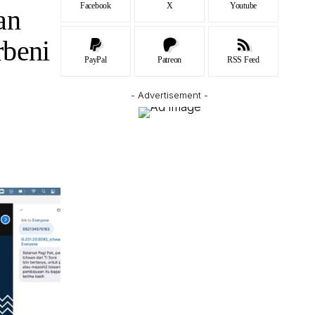
Facebook
X
Youtube
an
rbeni
PayPal
Patreon
RSS Feed
- Advertisement -