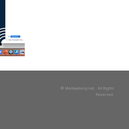
© Mediajateng.net. All Rights
Reserved.