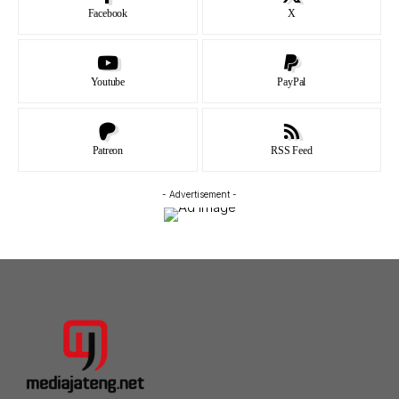
Facebook
X
Youtube
PayPal
Patreon
RSS Feed
- Advertisement -