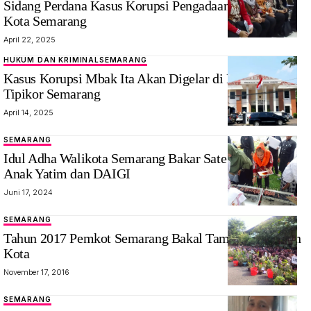
Sidang Perdana Kasus Korupsi Pengadaan Barang di
Kota Semarang
April 22, 2025
HUKUM DAN KRIMINAL
SEMARANG
Kasus Korupsi Mbak Ita Akan Digelar di Pengadilan
Tipikor Semarang
April 14, 2025
SEMARANG
Walikota
Idul Adha Walikota Semarang Bakar Sate Bersama
Semarang
Anak Yatim dan DAIGI
Mbak Ita bakar
Juni 17, 2024
sate di Hari
Raya idul Adha
SEMARANG
di Gunung Pati.
Tahun 2017 Pemkot Semarang Bakal Tambah 80 Hutan
Foto:
Kota
Mediajateng.net/
November 17, 2016
Idowati
SEMARANG