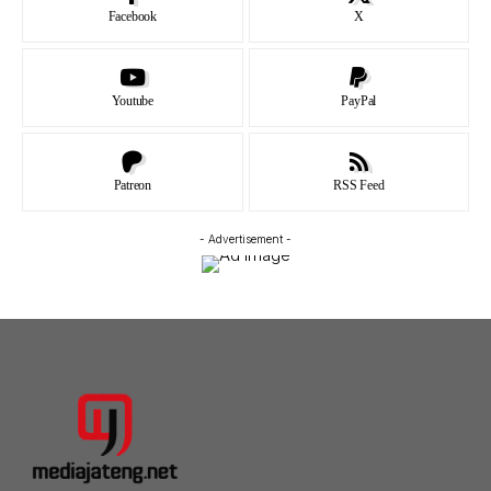
Facebook
X
Youtube
PayPal
Patreon
RSS Feed
- Advertisement -