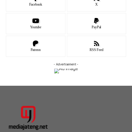
Facebook
X
Youtube
PayPal
Patreon
RSS Feed
- Advertisement -