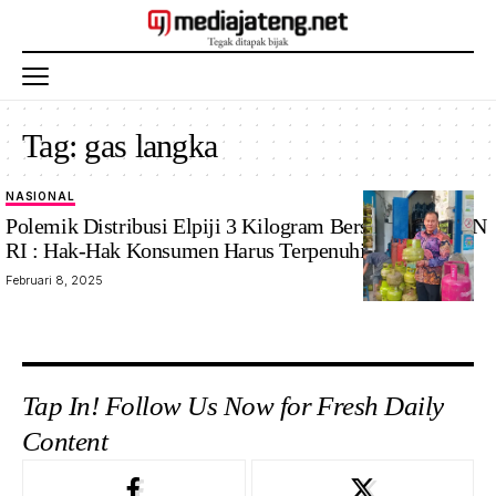
Tag:
gas langka
NASIONAL
Ketua BPKN M
Polemik Distribusi Elpiji 3 Kilogram Bersubsidi. BPKN
Mufti Mubarok
RI : Hak-Hak Konsumen Harus Terpenuhi
saat
Februari 8, 2025
mengontrol
ketersediaan
LPG 3kg. Foto:
Mediajateng.net/
Humas BPKN
Tap In! Follow Us Now for Fresh Daily
Content