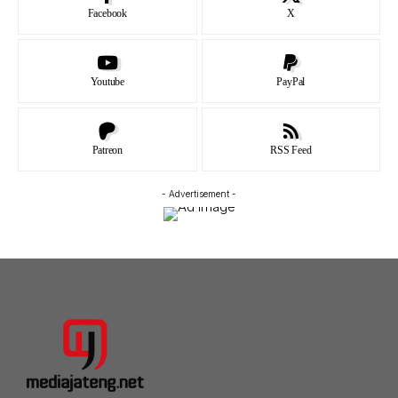
Facebook
X
Youtube
PayPal
Patreon
RSS Feed
- Advertisement -