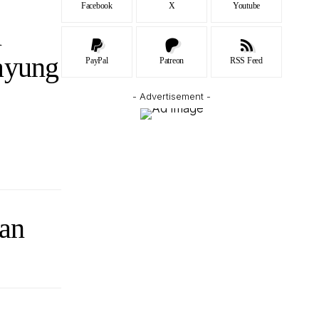
Facebook
X
Youtube
i
ayung
PayPal
Patreon
RSS Feed
- Advertisement -
gan