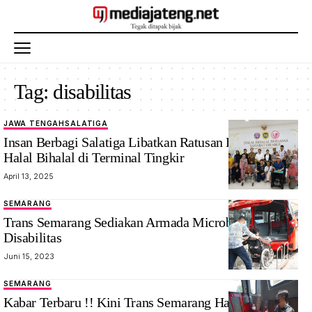
Tag:
disabilitas
JAWA TENGAH
SALATIGA
Insan Berbagi
Insan Berbagi Salatiga Libatkan Ratusan Disabilitas
Salatiga Halal
Halal Bihalal di Terminal Tingkir
Bihalal
April 13, 2025
SEMARANG
Trans Semarang Sediakan Armada Microbus Khusus
Disabilitas
Juni 15, 2023
SEMARANG
Kabar Terbaru !! Kini Trans Semarang Hadirkan Bus