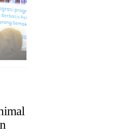
nimal
in