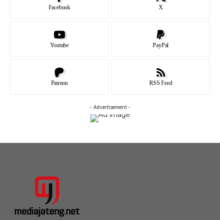
Facebook
X
Youtube
PayPal
Patreon
RSS Feed
- Advertisement -