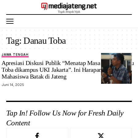
Tag:
Danau Toba
JAWA TENGAH
Jansen Henry
Apresiasi Diskusi Publik “Menatap Masa Depan Danau
Kurniawan
Toba dikampus UKI Jakarta”. Ini Harapan Perwakilan
Mahasiswa Batak di Jateng
Juni 14, 2025
Tap In! Follow Us Now for Fresh Daily
Content