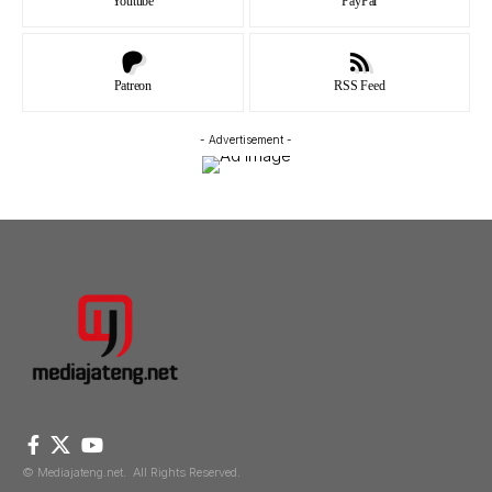
Youtube
PayPal
Patreon
RSS Feed
- Advertisement -
© Mediajateng.net. All Rights Reserved.