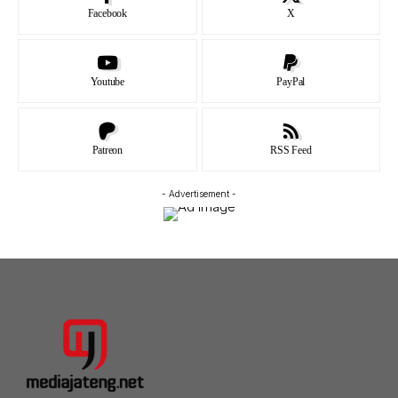
Facebook
X
Youtube
PayPal
Patreon
RSS Feed
- Advertisement -