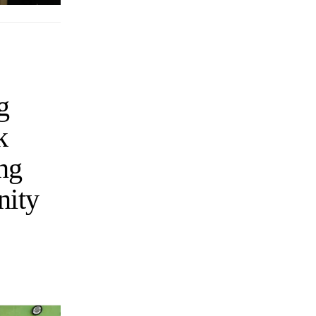
g
k
ng
nity