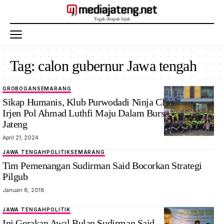
Tag:
calon gubernur Jawa tengah
GROBOGAN
SEMARANG
Klub motor
Sikap Humanis, Klub Purwodadi Ninja Club Dukung
PNC dukung
Irjen Pol Ahmad Luthfi Maju Dalam Bursa Pilgub
Irjen Pol
Jateng
Ahmad Luthfi
April 21, 2024
menjadi
JAWA TENGAH
POLITIK
SEMARANG
Gubernur
Tim Pemenangan Sudirman Said Bocorkan Strategi
Jateng 2024.
Pilgub
Foto:
Januari 8, 2018
Teropongjateng.
dok klub
JAWA TENGAH
POLITIK
motor PNC
Ini Gerakan Awal Bulan Sudirman Said