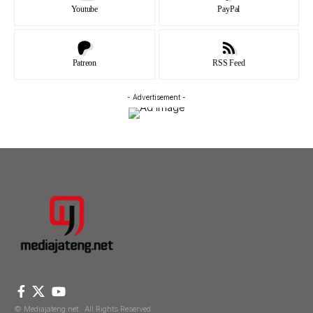
Youtube
PayPal
Patreon
RSS Feed
- Advertisement -
© Mediajateng.net. All Rights Reserved.