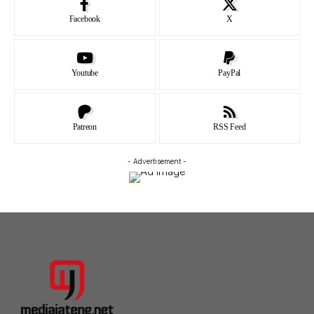
Facebook
X
Youtube
PayPal
Patreon
RSS Feed
- Advertisement -