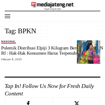
Tag:
BPKN
NASIONAL
Ketua BPKN M
Polemik Distribusi Elpiji 3 Kilogram Bersubsidi. BPKN
Mufti Mubarok
RI : Hak-Hak Konsumen Harus Terpenuhi
saat
Februari 8, 2025
mengontrol
ketersediaan
LPG 3kg. Foto:
Mediajateng.net/
Humas BPKN
Tap In! Follow Us Now for Fresh Daily
Content