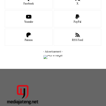
Facebook
X
Youtube
PayPal
Patreon
RSS Feed
- Advertisement -