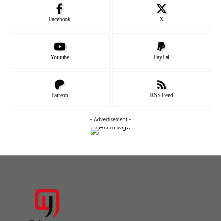
Facebook
X
Youtube
PayPal
Patreon
RSS Feed
- Advertisement -