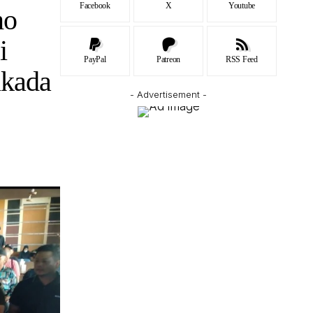
Facebook
X
Youtube
mo
i
PayPal
Patreon
RSS Feed
lkada
- Advertisement -