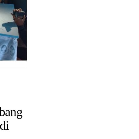
bang
di