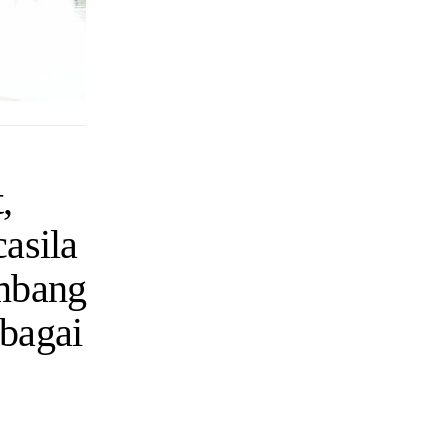
,
asila
mbang
bagai