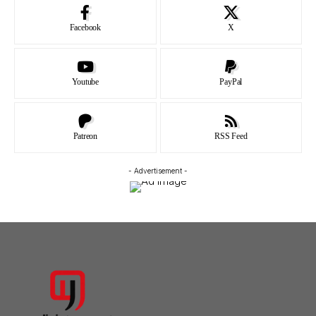
Facebook
X
Youtube
PayPal
Patreon
RSS Feed
- Advertisement -