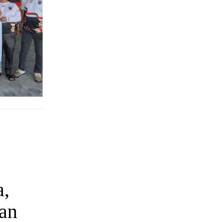
a,
an