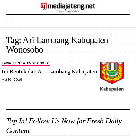
Tag:
Ari Lambang Kabupaten
Wonosobo
JAWA TENGAH
WONOSOBO
lambang
Ini Bentuk dan Arti Lambang Kabupaten Wonosobo
kabupaten
Mei 10, 2025
Wonosobo
Tap In! Follow Us Now for Fresh Daily
Content