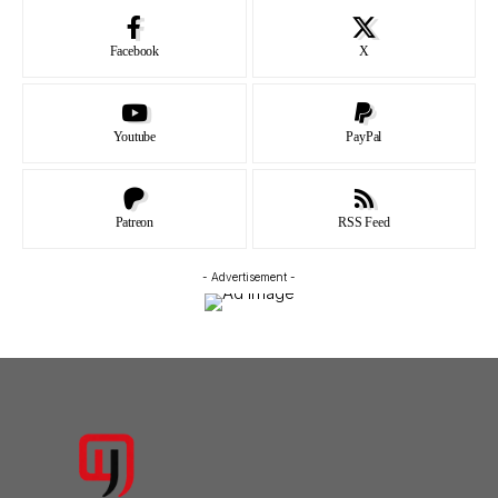
Facebook
X
Youtube
PayPal
Patreon
RSS Feed
- Advertisement -