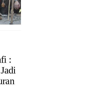
i :
Jadi
uran