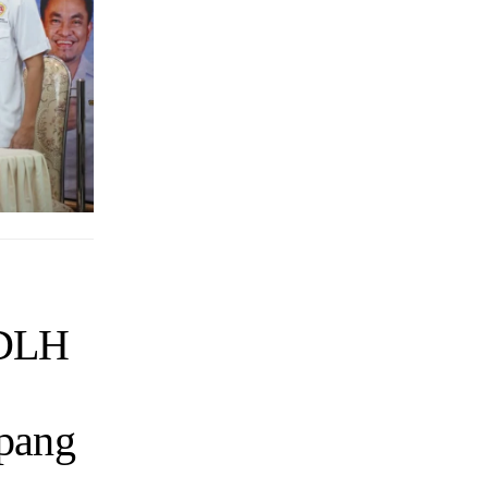
 DLH
pang