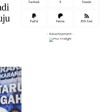
Facebook
X
Youtube
adi
uju
PayPal
Patreon
RSS Feed
- Advertisement -