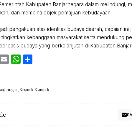
Pemerintah Kabupaten Banjarnegara dalam melindungi,
kan, dan membina objek pemajuan kebudayaan.
njadi pengakuan atas identitas budaya daerah, capaian ini
ingkatkan kebanggaan masyarakat serta mendukung 
 berbasis budaya yang berkelanjutan di Kabupaten Banja
cebook
Twitter
Email
WhatsApp
Share
anjarnegara
Keramik Klampok
cle
EM