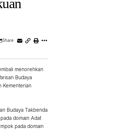
kuan
Share
embali menorehkan
Warisan Budaya
h Kementerian
isan Budaya Takbenda
n pada domain Adat
Klampok pada domain