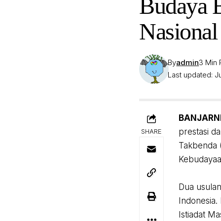
Budaya B
Nasional
By
admin
3 Min
Last updated: Ju
‎BANJARN
prestasi d
SHARE
Takbenda 
Kebudayaan
‎Dua usula
Indonesia.
Istiadat M