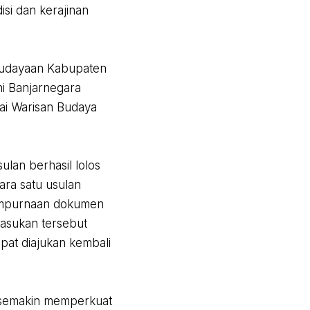
si dan kerajinan
ebudayaan Kabupaten
ni Banjarnegara
ai Warisan Budaya
ulan berhasil lolos
ara satu usulan
yempurnaan dokumen
masukan tersebut
apat diajukan kembali
n semakin memperkuat