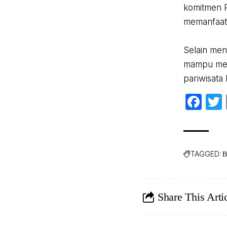
komitmen 
memanfaat
‎Selain me
mampu men
pariwisata
Fa
TAGGED:
B
Share This Arti