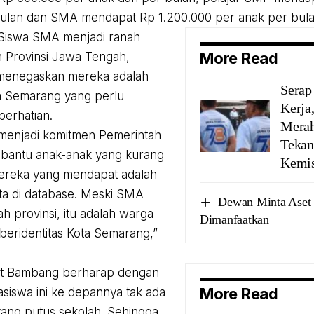
ulan dan SMA mendapat Rp 1.200.000 per anak per bula
Siswa SMA menjadi ranah
More Read
 Provinsi Jawa Tengah,
enegaskan mereka adalah
Serap
a Semarang yang perlu
Kerja
erhatian.
Merah
 menjadi komitmen Pemerintah
Tekan
bantu anak-anak yang kurang
Kemis
reka yang mendapat adalah
ta di database. Meski SMA
Dewan Minta Aset
ah provinsi, itu adalah warga
Dimanfaatkan
 beridentitas Kota Semarang,”
jut Bambang berharap dengan
More Read
siswa ini ke depannya tak ada
 yang putus sekolah. Sehingga