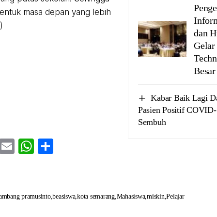
Penge
entuk masa depan yang lebih
Infor
)
dan H
Gelar
Techn
Besar
Kabar Baik Lagi D
Pasien Positif COVID
Sembuh
cebook
Twitter
Email
WhatsApp
Share
ambang pramusinto
beasiswa
kota semarang
Mahasiswa
miskin
Pelajar