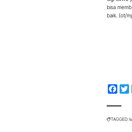
bisa memb
baik. (ot/mj
Fa
TAGGED:
b