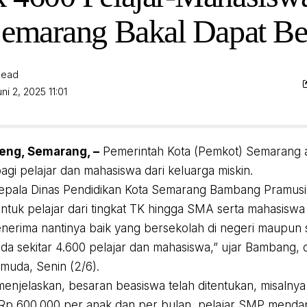
Semarang Bakal Dapat B
Read
ni 2, 2025 11:01
eng, Semarang, –
Pemerintah Kota (Pemkot) Semarang
agi pelajar dan mahasiswa dari keluarga miskin.
pala Dinas Pendidikan Kota Semarang Bambang Pramusin
untuk pelajar dari tingkat TK hingga SMA serta mahasiswa 
erima nantinya baik yang bersekolah di negeri maupun 
ada sekitar 4.600 pelajar dan mahasiswa,” ujar Bambang, 
emuda, Senin (2/6).
njelaskan, besaran beasiswa telah ditentukan, misalnya
Rp 600.000 per anak dan per bulan, pelajar SMP menda