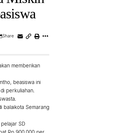
easiswa
Share
 akan memberikan
tho, beasiswa ini
di perkuliahan.
swasta.
di balaikota Semarang
 pelajar SD
pat Rp 900.000 per