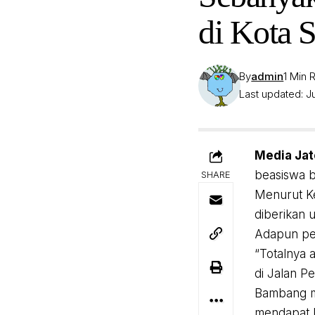
di Kota 
By
admin
1 Min 
Last updated: Ju
Media Jat
beasiswa b
SHARE
Menurut Ke
diberikan 
Adapun pen
“Totalnya 
di Jalan P
Bambang me
mendapat 