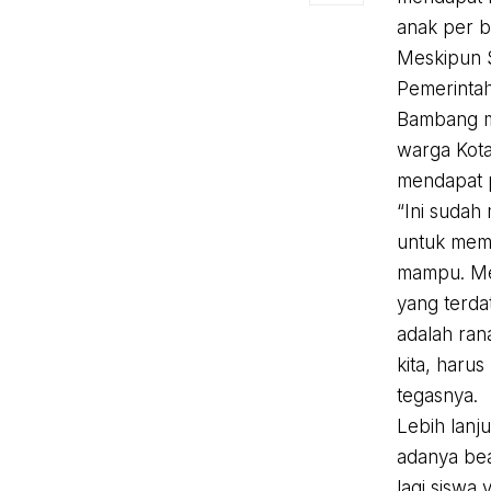
anak per b
Meskipun 
Pemerintah
Bambang m
warga Kot
mendapat p
“Ini sudah
untuk mem
mampu. Me
yang terda
adalah ran
kita, harus
tegasnya.
Lebih lan
adanya bea
lagi siswa