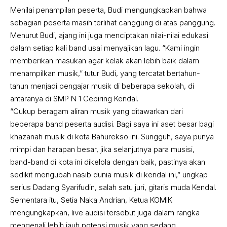
Menilai penampilan peserta, Budi mengungkapkan bahwa
sebagian peserta masih terlihat canggung di atas panggung.
Menurut Budi, ajang ini juga menciptakan nilai-nilai edukasi
dalam setiap kali band usai menyajikan lagu. “Kami ingin
memberikan masukan agar kelak akan lebih baik dalam
menampilkan musik,” tutur Budi, yang tercatat bertahun-
tahun menjadi pengajar musik di beberapa sekolah, di
antaranya di SMP N 1 Cepiring Kendal.
“Cukup beragam aliran musik yang ditawarkan dari
beberapa band peserta audisi. Bagi saya ini aset besar bagi
khazanah musik di kota Bahurekso ini. Sungguh, saya punya
mimpi dan harapan besar, jika selanjutnya para musisi,
band-band di kota ini dikelola dengan baik, pastinya akan
sedikit mengubah nasib dunia musik di kendal ini,” ungkap
serius Dadang Syarifudin, salah satu juri, gitaris muda Kendal.
Sementara itu, Setia Naka Andrian, Ketua KOMIK
mengungkapkan, live audisi tersebut juga dalam rangka
mengenali lebih jauh potensi musik yang sedang