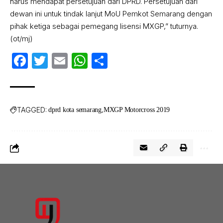
harus mendapat persetujuan dari DPRD. Persetujuan dari
dewan ini untuk tindak lanjut MoU Pemkot Semarang dengan
pihak ketiga sebagai pemegang lisensi MXGP,” tuturnya.
(ot/mj)
Facebook
Twitter
Email
WhatsApp
Share
TAGGED:
dprd kota semarang
MXGP Motorcross 2019