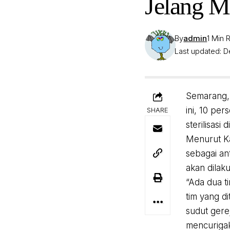
Jelang M
By
admin
1 Min 
Last updated: D
Semarang, 
ini, 10 pe
SHARE
sterilisasi
Menurut Ka
sebagai an
akan dilak
“Ada dua t
tim yang di
sudut gere
mencurigak