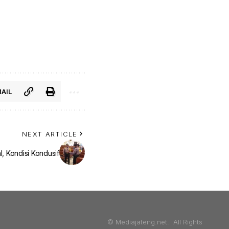
AIL
NEXT ARTICLE
, Kondisi Kondusif
© Mediajateng.net. All Rights