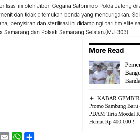
erilisasi ini oleh Jibon Gegana Satbrimob Polda Jateng di
menit dan tidak ditemukan benda yang mencurigakan. Sela
a, penyisiran dan sterilisasi ini didampingi dari tim elite 
es Semarang dan Polsek Semarang Selatan.(MJ-303)
More Read
Pemer
Bangu
Banda
KABAR GEMBIRA 
Promo Sambung Baru 
PDAM Tirta Moedal K
Hemat Rp 400.000 !
cebook
Twitter
Email
WhatsApp
Share