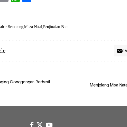
abar Semarang
Missa Natal
Penjinakan Bom
cle
EM
aging Glonggongan Berhasil
Menjelang Misa Natal