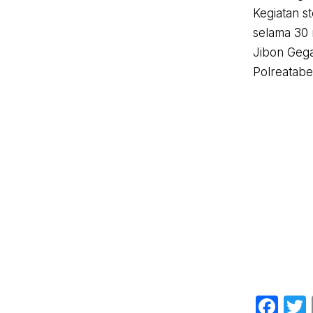
Kegiatan st
selama 30 
Jibon Gegan
Polreatab
Fa