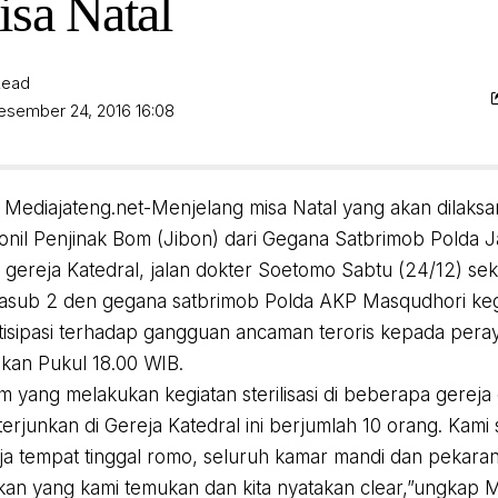
isa Natal
Read
esember 24, 2016 16:08
Mediajateng.net-Menjelang misa Natal yang akan dilaksa
rsonil Penjinak Bom (Jibon) dari Gegana Satbrimob Polda
 di gereja Katedral, jalan dokter Soetomo Sabtu (24/12) sek
sub 2 den gegana satbrimob Polda AKP Masqudhori kegiata
tisipasi terhadap gangguan ancaman teroris kepada pera
ukan Pukul 18.00 WIB.
im yang melakukan kegiatan sterilisasi di beberapa gereja
terjunkan di Gereja Katedral ini berjumlah 10 orang. Kami 
ja tempat tinggal romo, seluruh kamar mandi dan pekara
an yang kami temukan dan kita nyatakan clear,”ungkap 